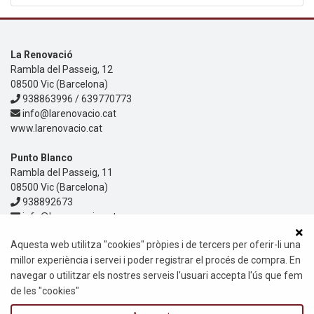
La Renovació
Rambla del Passeig, 12
08500 Vic (Barcelona)
938863996 / 639770773
info@larenovacio.cat
www.larenovacio.cat
Punto Blanco
Rambla del Passeig, 11
08500 Vic (Barcelona)
938892673
info@larenovacio.cat
www.larenovacio.cat
Aquesta web utilitza "cookies" pròpies i de tercers per oferir-li una
Informació
millor experiència i servei i poder registrar el procés de compra. En
Política de privacitat
navegar o utilitzar els nostres serveis l'usuari accepta l'ús que fem
Política de Cookies
Avis Legal
de les "cookies"
Guia i ajuda