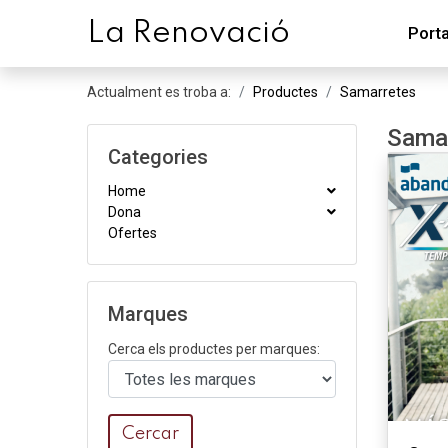
L
a
R
enovació
Port
Actualment es troba a:
Productes
Samarretes
Sama
Categories
Home
Dona
Ofertes
Marques
Cerca els productes per marques:
Cercar