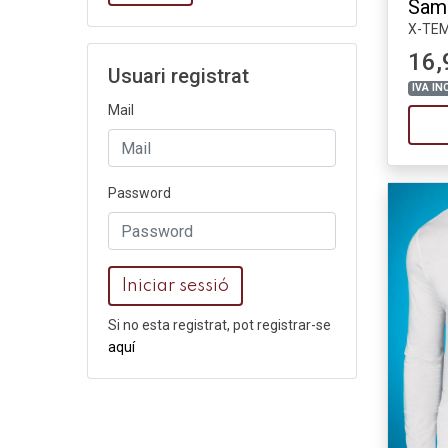
Sam
X-TE
16,
Usuari registrat
IVA IN
Mail
Password
Iniciar sessió
Si no esta registrat, pot registrar-se
aquí