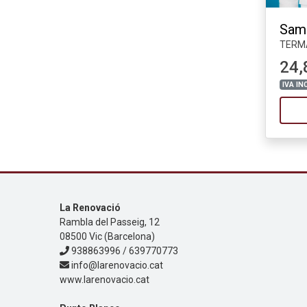
Sam
TERM
24,
IVA IN
La Renovació
Rambla del Passeig, 12
08500 Vic (Barcelona)
938863996 / 639770773
info@larenovacio.cat
www.larenovacio.cat