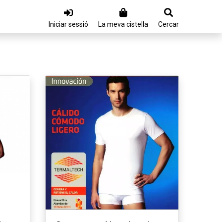
Iniciar sessió
La meva cistella
Cercar