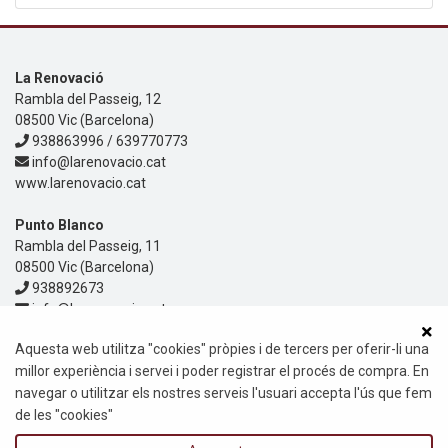
La Renovació
Rambla del Passeig, 12
08500 Vic (Barcelona)
938863996 / 639770773
info@larenovacio.cat
www.larenovacio.cat
Punto Blanco
Rambla del Passeig, 11
08500 Vic (Barcelona)
938892673
info@larenovacio.cat
www.larenovacio.cat
Aquesta web utilitza "cookies" pròpies i de tercers per oferir-li una
Informació
millor experiència i servei i poder registrar el procés de compra. En
Política de privacitat
navegar o utilitzar els nostres serveis l'usuari accepta l'ús que fem
Política de Cookies
Avis Legal
de les "cookies"
Guia i ajuda