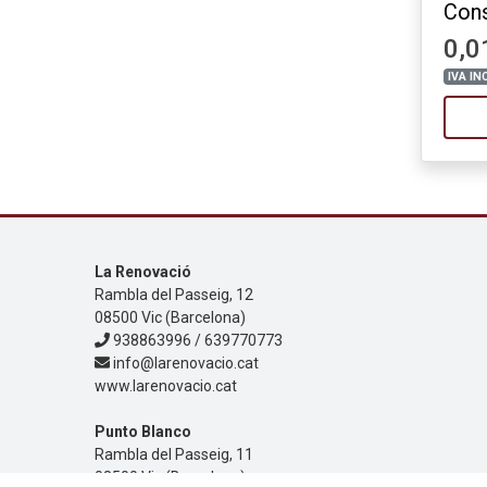
Cons
0,0
IVA IN
La Renovació
Rambla del Passeig, 12
08500 Vic (Barcelona)
938863996 / 639770773
info@larenovacio.cat
www.larenovacio.cat
Punto Blanco
Rambla del Passeig, 11
08500 Vic (Barcelona)