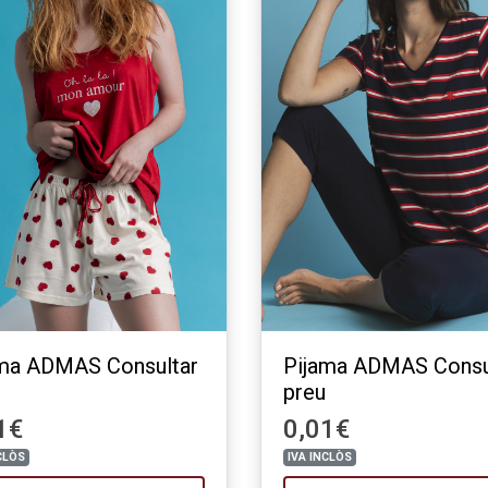
ama ADMAS Consultar
Pijama ADMAS Consu
preu
1€
0,01€
CLÒS
IVA INCLÒS