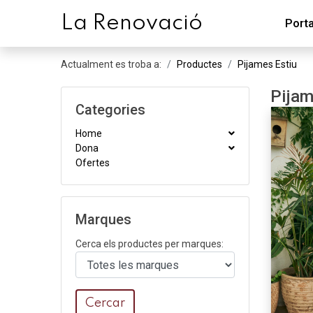
L
a
R
enovació
Port
Actualment es troba a:
Productes
Pijames Estiu
Pijam
Categories
Home
Dona
Ofertes
Marques
Cerca els productes per marques:
Cercar