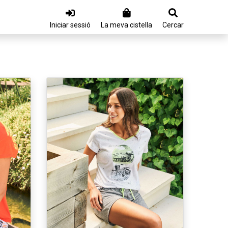
Iniciar sessió
La meva cistella
Cercar