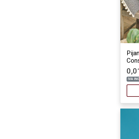
Pij
Cons
0,0
IVA IN