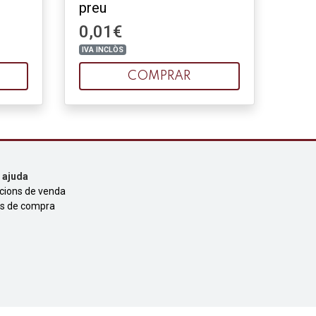
preu
0,01€
IVA INCLÒS
COMPRAR
i ajuda
cions de venda
s de compra