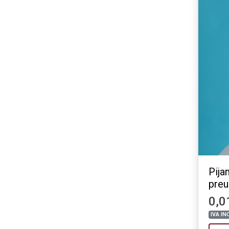
Pij
preu
0,0
IVA IN