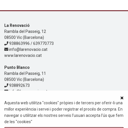
La Renovació
Rambla del Passeig, 12
08500 Vic (Barcelona)
938863996 / 639770773
info@larenovacio.cat
www.larenovacio.cat
Punto Blanco
Rambla del Passeig, 11
08500 Vic (Barcelona)
938892673
info@larenovacio.cat
www.larenovacio.cat
Aquesta web utilitza "cookies" pròpies i de tercers per oferir-li una
Informació
millor experiència i servei i poder registrar el procés de compra. En
Política de privacitat
navegar o utilitzar els nostres serveis l'usuari accepta l'ús que fem
Política de Cookies
Avis Legal
de les "cookies"
Guia i ajuda