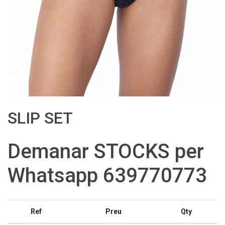
SLIP SET
Demanar STOCKS per
Whatsapp 639770773
Ref
Preu
Qty