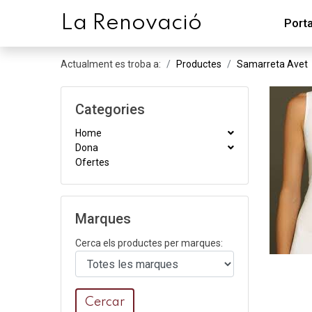
L
a
R
enovació
Port
Actualment es troba a:
Productes
Samarreta Avet
Categories
Home
Dona
Ofertes
Marques
Cerca els productes per marques:
Cercar