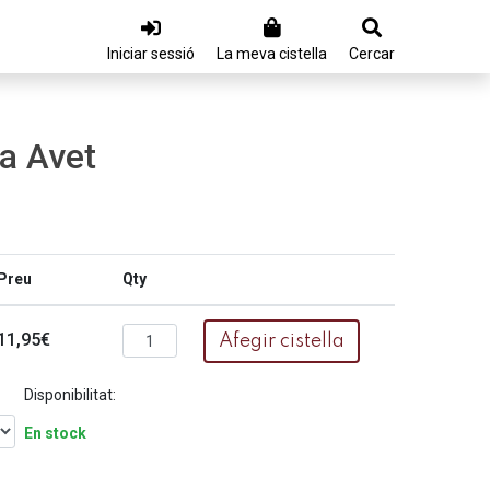
Iniciar sessió
La meva cistella
Cercar
a Avet
Preu
Qty
11,95€
Afegir cistella
Disponibilitat:
En stock